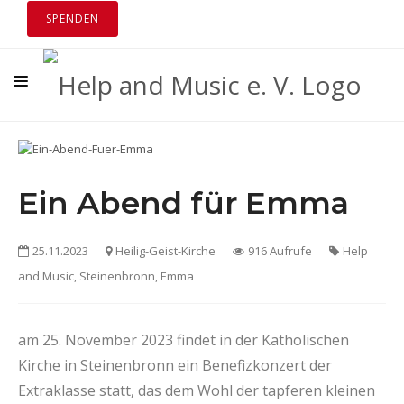
SPENDEN
ÜBER UNS
TERMINE
Ein Abend für Emma
NEUIGKEITEN
DOWNLOADS
25.11.2023
Heilig-Geist-Kirche
916 Aufrufe
Help
and Music, Steinenbronn, Emma
KONTAKT
am 25. November 2023 findet in der Katholischen
Kirche in Steinenbronn ein Benefizkonzert der
Extraklasse statt, das dem Wohl der tapferen kleinen